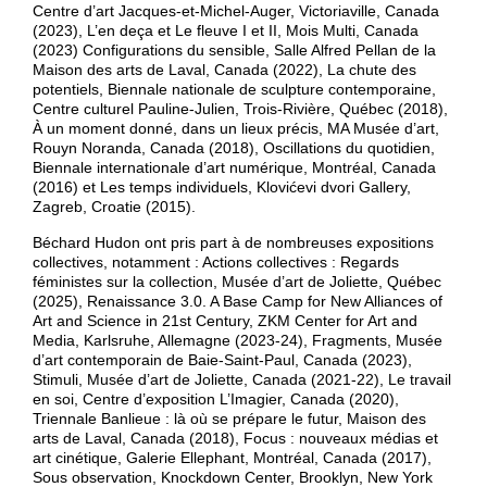
Centre d’art Jacques-et-Michel-Auger, Victoriaville, Canada
(2023), L’en deça et Le fleuve I et II, Mois Multi, Canada
(2023) Configurations du sensible, Salle Alfred Pellan de la
Maison des arts de Laval, Canada (2022), La chute des
potentiels, Biennale nationale de sculpture contemporaine,
Centre culturel Pauline-Julien, Trois-Rivière, Québec (2018),
À un moment donné, dans un lieux précis, MA Musée d’art,
Rouyn Noranda, Canada (2018), Oscillations du quotidien,
Biennale internationale d’art numérique, Montréal, Canada
(2016) et Les temps individuels, Klovićevi dvori Gallery,
Zagreb, Croatie (2015).
Béchard Hudon ont pris part à de nombreuses expositions
collectives, notamment : Actions collectives : Regards
féministes sur la collection, Musée d’art de Joliette, Québec
(2025), Renaissance 3.0. A Base Camp for New Alliances of
Art and Science in 21st Century, ZKM Center for Art and
Media, Karlsruhe, Allemagne (2023-24), Fragments, Musée
d’art contemporain de Baie-Saint-Paul, Canada (2023),
Stimuli, Musée d’art de Joliette, Canada (2021-22), Le travail
en soi, Centre d’exposition L’Imagier, Canada (2020),
Triennale Banlieue : là où se prépare le futur, Maison des
arts de Laval, Canada (2018), Focus : nouveaux médias et
art cinétique, Galerie Ellephant, Montréal, Canada (2017),
Sous observation, Knockdown Center, Brooklyn, New York