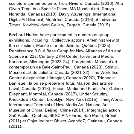
sculpture contemporaine, Trois-Rivière, Canada (2018), At a
Given Time, in a Specific Place, MA Musée d’art, Rouyn
Noranda, Canada (2018), Dayly Waverings, International
Digital Art Biennial, Montréal, Canada (2016) et Individual
Times, Klovićevi dvori Gallery, Zagreb, Croatie (2015).
Béchard Hudon have participated in numerous group
exhibitions, including : Collective actions. A feminist view of
the collection, Musée d’art de Joliette, Québec (2025),
Renaissance 3.0. A Base Camp for New Alliances of Art and
Science in 21st Century, ZKM Center for Art and Media,
Karlsruhe, Allemagne (2023-24), Fragments, Musée d’art
contemporain de Baie-Saint-Paul, Canada (2023), Stimuli,
Musée d’art de Joliette, Canada (2021-22), The Work Itself,
Centre d’exposition L’Imagier, Canada (2020), Triennale
Banlieue : là où se prépare le futur, Maison des arts de
Laval, Canada (2018), Focus: Media and Kinetic Art, Galerie
Ellephant, Montréal, Canada (2017), Under Scrutiny,
Knockdown Center, Brooklyn, New York (2015), ThingWorld:
International Triennial of New Media Art, National Art
Museum of China, Beijing, Chine (2014), Integração|action
Saõ Paulo : Québec, SESC PINHEiros, Saõ Paulo, Brésil
(2011) et Objet Indirect Object, Axenéo7, Gatineau, Canada
(2011).