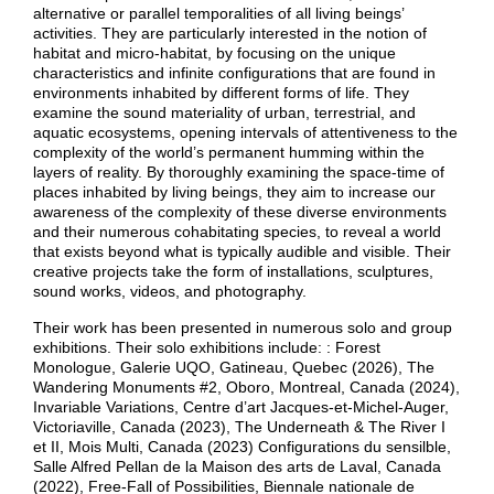
alternative or parallel temporalities of all living beings’
activities. They are particularly interested in the notion of
habitat and micro-habitat, by focusing on the unique
characteristics and infinite configurations that are found in
environments inhabited by different forms of life. They
examine the sound materiality of urban, terrestrial, and
aquatic ecosystems, opening intervals of attentiveness to the
complexity of the world’s permanent humming within the
layers of reality. By thoroughly examining the space-time of
places inhabited by living beings, they aim to increase our
awareness of the complexity of these diverse environments
and their numerous cohabitating species, to reveal a world
that exists beyond what is typically audible and visible. Their
creative projects take the form of installations, sculptures,
sound works, videos, and photography.
Their work has been presented in numerous solo and group
exhibitions. Their solo exhibitions include: : Forest
Monologue, Galerie UQO, Gatineau, Quebec (2026), The
Wandering Monuments #2, Oboro, Montreal, Canada (2024),
Invariable Variations, Centre d’art Jacques-et-Michel-Auger,
Victoriaville, Canada (2023), The Underneath & The River I
et II, Mois Multi, Canada (2023) Configurations du sensilble,
Salle Alfred Pellan de la Maison des arts de Laval, Canada
(2022), Free-Fall of Possibilities, Biennale nationale de